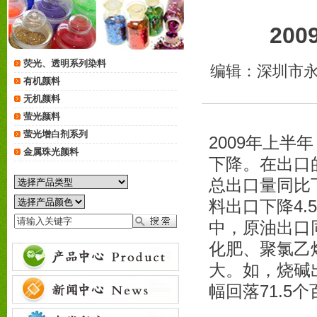
20
荧光、透明系列染料
编辑：深圳市永
有机颜料
无机颜料
萤光颜料
萤光增白剂系列
2009年上
金属珠光颜料
下降。在出口
总出口量同比下
料出口下降4.
中，原油出口
化肥、聚氯乙
大。如，烧碱出
幅回落71.5