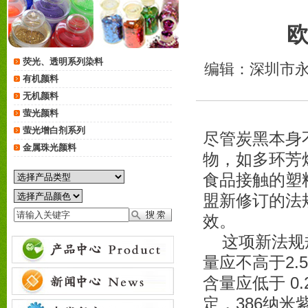
荧光、透明系列染料
编辑：深圳市永
有机颜料
无机颜料
萤光颜料
萤光增白剂系列
尽管炭黑本身
金属珠光颜料
物，如多环芳
食品接触的塑
盟新修订的法规Di
效。
这项新法规规
量应不高于2.
含量应低于 0
定，386纳米